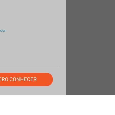
ador
ERO CONHECER