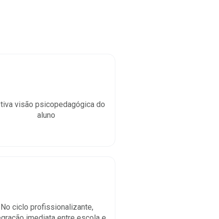
tiva visão psicopedagógica do
aluno
No ciclo profissionalizante,
egração imediata entre escola e