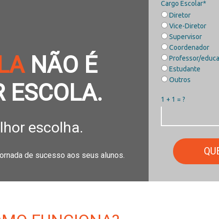
Cargo Escolar*
Diretor
Vice-Diretor
Supervisor
Coordenador
LA
NÃO É
Professor/educ
Estudante
Outros
 ESCOLA.
1 + 1 = ?
lhor escolha.
QU
jornada de sucesso aos seus alunos.