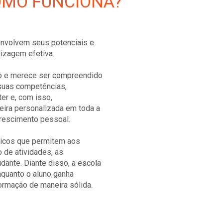
OMO FUNCIONA?
nvolvem seus potenciais e
dizagem efetiva.
o e merece ser compreendido
 suas competências,
er e, com isso,
ira personalizada em toda a
crescimento pessoal.
gicos que permitem aos
o de atividades, as
dante. Diante disso, a escola
nquanto o aluno ganha
ormação de maneira sólida.