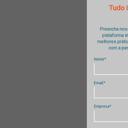
Tudo 
Preencha noss
plataforma i
melhores práti
com a per
Nome*
Email*
Empresa*